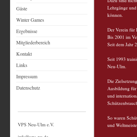
Dazu sind nich
Lehrgänge und 
Gäste
können.
Winter Games
Der Verein für
Ergebnisse
Bis 2001 im Ve
Mitgliederbereich
Seit dem Jahr 
Kontakt
Seit 1993 train
Links
Neu-Ulm.
Impressum
Die Zielsetzung
Datenschutz
Ausbildung für
und internatio
Schützenbrauc
So waren Schüt
VPS Neu-Ulm e.V.
und Weltmeiste
info@vps-nu.de