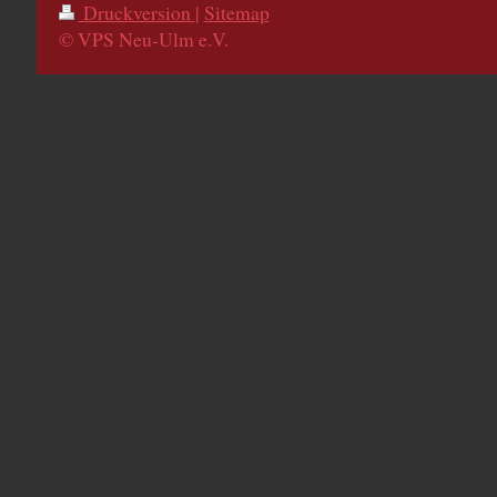
Druckversion
|
Sitemap
© VPS Neu-Ulm e.V.