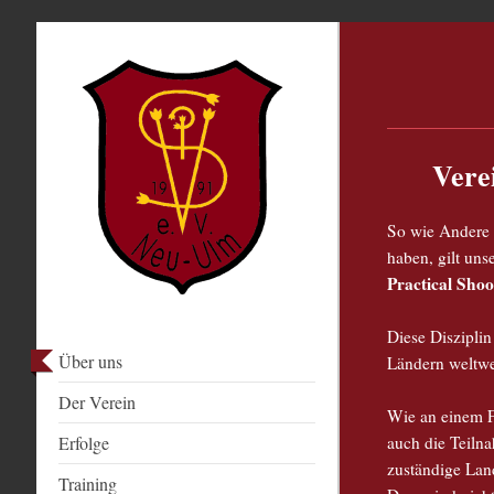
Vere
So wie Andere 
haben, gilt un
Practical Sho
Diese Diszipli
Über uns
Ländern weltwe
Der Verein
Wie an einem Fo
auch die Teiln
Erfolge
zuständige Lan
Training